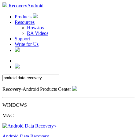
RecoveryAndroid
Products
Resources
How-tos
RA Videos
Support
Write for Us
Recovery-Android Products Center
WINDOWS
MAC
Android Data Recovery