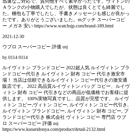
迅速なご対応で、質問他すべて素早かったです。ヴィトンの
Ａランクの小物購入でしたが、状態は良くとても綺麗でし
た。梱包も丁寧でしたし、手書きメッセージも感じが良かっ
たです。ありがとうございました。rnグッチ スーパーコピ
ー メガネ 安い https://www.watchsjp.com/brand-189.html
2021-12-30
ウブロ スーパーコピー 評価 usj
by 0114 0114
ルイヴィトン ブランドコピー 2022超人気 ルイヴィトン ブラ
ンドコピー代引き ルイヴィトン 財布 コピー 代引き激安市
場！ 当店は信頼できるルイヴィトン コピー代引きの激安通
販店です。 2022 高品質ルイヴィトン バッグ コピー、ルイヴ
ィトン 財布 コピー 代引きなどの商品が低価格でお客様に提
供します。 100%実物写真ですし、品質が完璧です。 ルイヴ
ィトン コピー,ヴィトン コピー, ルイヴィトン コピー代引き,
ルイヴィトン ブランドコピー, ルイヴィトン 財布 コピー, ブ
ランドコピー代引き 株式会社 ヴィトン コピー 専門店 ウブ
ロ スーパーコピー 評価 usj
https://www.kusuridonya.com/product/detail-2132.html