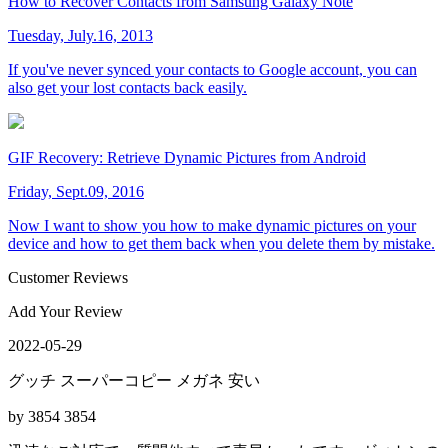
How to Recover Contacts from Samsung Galaxy Note
Tuesday, July.16, 2013
If you've never synced your contacts to Google account, you can
also get your lost contacts back easily.
GIF Recovery: Retrieve Dynamic Pictures from Android
Friday, Sept.09, 2016
Now I want to show you how to make dynamic pictures on your
device and how to get them back when you delete them by mistake.
Customer Reviews
Add Your Review
2022-05-29
グッチ スーパーコピー メガネ 安い
by 3854 3854